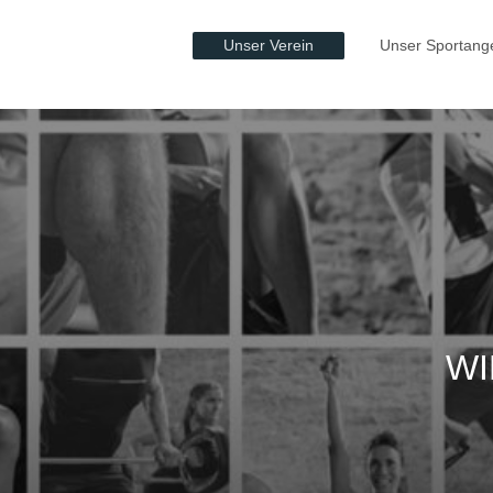
Unser Verein
Unser Sportang
WI